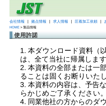
会社情報
|
拠点情報
|
求人情報
|
圧着加工依頼
|
HOME
> 製品情報
使用許諾
1. 本ダウンロード資料
は、全て当社に帰属しま
2. 本資料の全部または
ることは固くお断りいた
3. 本資料の内容は、予
らかじめご了承ください
4. 同業他社の方からの