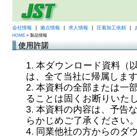
会社情報
|
拠点情報
|
求人情報
|
圧着加工依頼
|
HOME
> 製品情報
使用許諾
1. 本ダウンロード資料
は、全て当社に帰属しま
2. 本資料の全部または
ることは固くお断りいた
3. 本資料の内容は、予
らかじめご了承ください
4. 同業他社の方からの