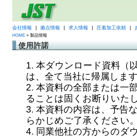
会社情報
|
拠点情報
|
求人情報
|
圧着加工依頼
|
HOME
> 製品情報
使用許諾
1. 本ダウンロード資料
は、全て当社に帰属しま
2. 本資料の全部または
ることは固くお断りいた
3. 本資料の内容は、予
らかじめご了承ください
4. 同業他社の方からの