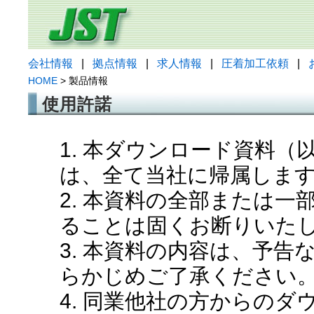
会社情報
|
拠点情報
|
求人情報
|
圧着加工依頼
|
HOME
> 製品情報
使用許諾
1. 本ダウンロード資料
は、全て当社に帰属しま
2. 本資料の全部または
ることは固くお断りいた
3. 本資料の内容は、予
らかじめご了承ください
4. 同業他社の方からの