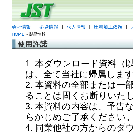
会社情報
|
拠点情報
|
求人情報
|
圧着加工依頼
|
HOME
> 製品情報
使用許諾
1. 本ダウンロード資料
は、全て当社に帰属しま
2. 本資料の全部または
ることは固くお断りいた
3. 本資料の内容は、予
らかじめご了承ください
4. 同業他社の方からの