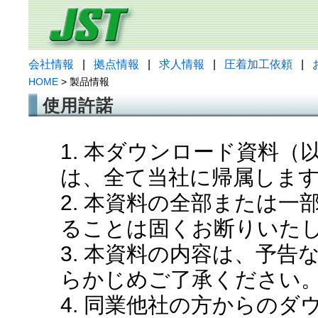
会社情報
|
拠点情報
|
求人情報
|
圧着加工依頼
|
HOME
> 製品情報
使用許諾
1. 本ダウンロード資料
は、全て当社に帰属しま
2. 本資料の全部または
ることは固くお断りいた
3. 本資料の内容は、予
らかじめご了承ください
4. 同業他社の方からの