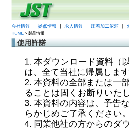
会社情報
|
拠点情報
|
求人情報
|
圧着加工依頼
|
HOME
> 製品情報
使用許諾
1. 本ダウンロード資料
は、全て当社に帰属しま
2. 本資料の全部または
ることは固くお断りいた
3. 本資料の内容は、予
らかじめご了承ください
4. 同業他社の方からの