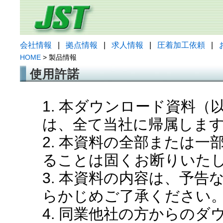
会社情報
|
拠点情報
|
求人情報
|
圧着加工依頼
|
HOME
> 製品情報
使用許諾
1. 本ダウンロード資料
は、全て当社に帰属しま
2. 本資料の全部または
ることは固くお断りいた
3. 本資料の内容は、予
らかじめご了承ください
4. 同業他社の方からの