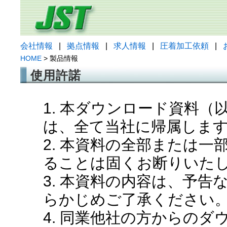
会社情報
|
拠点情報
|
求人情報
|
圧着加工依頼
|
HOME
> 製品情報
使用許諾
1. 本ダウンロード資料
は、全て当社に帰属しま
2. 本資料の全部または
ることは固くお断りいた
3. 本資料の内容は、予
らかじめご了承ください
4. 同業他社の方からの