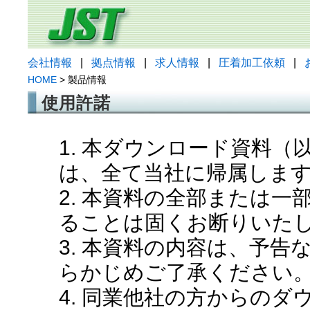
会社情報
|
拠点情報
|
求人情報
|
圧着加工依頼
|
HOME
> 製品情報
使用許諾
1. 本ダウンロード資料
は、全て当社に帰属しま
2. 本資料の全部または
ることは固くお断りいた
3. 本資料の内容は、予
らかじめご了承ください
4. 同業他社の方からの