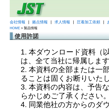
会社情報
|
拠点情報
|
求人情報
|
圧着加工依頼
|
HOME
> 製品情報
使用許諾
1. 本ダウンロード資料
は、全て当社に帰属しま
2. 本資料の全部または
ることは固くお断りいた
3. 本資料の内容は、予
らかじめご了承ください
4. 同業他社の方からの