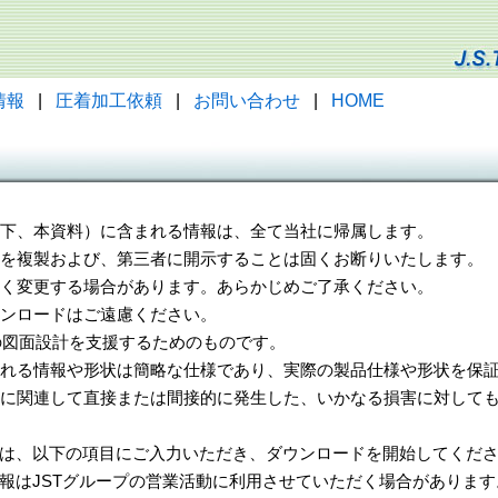
情報
|
圧着加工依頼
|
お問い合わせ
|
HOME
（以下、本資料）に含まれる情報は、全て当社に帰属します。
一部を複製および、第三者に開示することは固くお断りいたします。
告なく変更する場合があります。あらかじめご了承ください。
ウンロードはご遠慮ください。
様の図面設計を支援するためのものです。
れる情報や形状は簡略な仕様であり、実際の製品仕様や形状を保証
に関連して直接または間接的に発生した、いかなる損害に対しても
は、以下の項目にご入力いただき、ダウンロードを開始してくだ
報はJSTグループの営業活動に利用させていただく場合があります