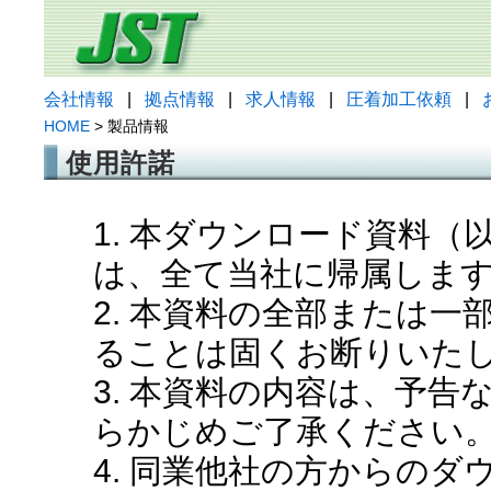
会社情報
|
拠点情報
|
求人情報
|
圧着加工依頼
|
HOME
> 製品情報
使用許諾
1. 本ダウンロード資料
は、全て当社に帰属しま
2. 本資料の全部または
ることは固くお断りいた
3. 本資料の内容は、予
らかじめご了承ください
4. 同業他社の方からの