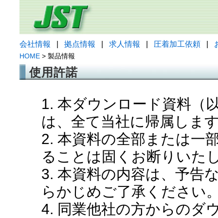
会社情報
|
拠点情報
|
求人情報
|
圧着加工依頼
|
HOME
> 製品情報
使用許諾
1. 本ダウンロード資料
は、全て当社に帰属しま
2. 本資料の全部または
ることは固くお断りいた
3. 本資料の内容は、予
らかじめご了承ください
4. 同業他社の方からの