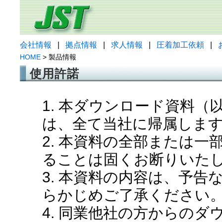
会社情報
|
拠点情報
|
求人情報
|
圧着加工依頼
|
HOME
> 製品情報
使用許諾
1. 本ダウンロード資料
は、全て当社に帰属しま
2. 本資料の全部または
ることは固くお断りいた
3. 本資料の内容は、予
らかじめご了承ください
4. 同業他社の方からの