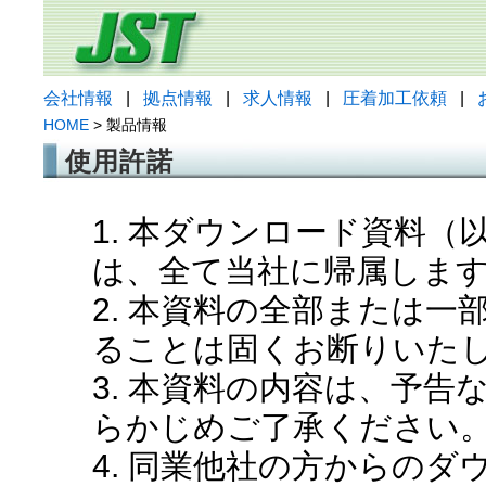
会社情報
|
拠点情報
|
求人情報
|
圧着加工依頼
|
HOME
> 製品情報
使用許諾
1. 本ダウンロード資料
は、全て当社に帰属しま
2. 本資料の全部または
ることは固くお断りいた
3. 本資料の内容は、予
らかじめご了承ください
4. 同業他社の方からの