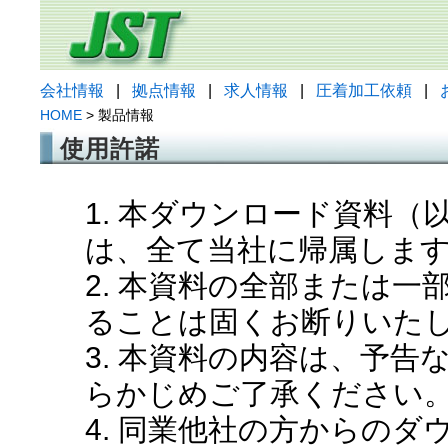
会社情報
|
拠点情報
|
求人情報
|
圧着加工依頼
|
HOME
> 製品情報
使用許諾
1. 本ダウンロード資料
は、全て当社に帰属しま
2. 本資料の全部または
ることは固くお断りいた
3. 本資料の内容は、予
らかじめご了承ください
4. 同業他社の方からの