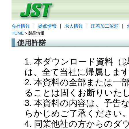
会社情報
|
拠点情報
|
求人情報
|
圧着加工依頼
|
HOME
> 製品情報
使用許諾
1. 本ダウンロード資料
は、全て当社に帰属しま
2. 本資料の全部または
ることは固くお断りいた
3. 本資料の内容は、予
らかじめご了承ください
4. 同業他社の方からの