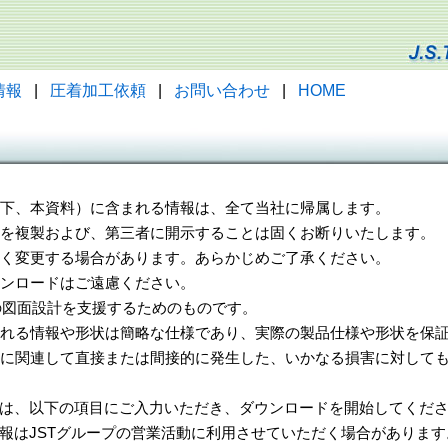
情報
|
圧着加工依頼
|
お問い合わせ
|
HOME
（以下、本資料）に含まれる情報は、全て当社に帰属します。
一部を複製および、第三者に開示することは固くお断りいたします。
告なく変更する場合があります。あらかじめご了承ください。
ウンロードはご遠慮ください。
様の図面設計を支援するためのものです。
れる情報や形状は簡略な仕様であり、実際の製品仕様や形状を保証
に関連して直接または間接的に発生した、いかなる損害に対しても
は、以下の項目にご入力いただき、ダウンロードを開始してくだ
報はJSTグループの営業活動に利用させていただく場合があります