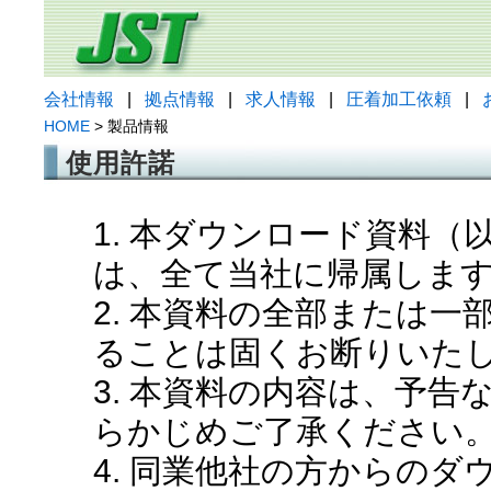
会社情報
|
拠点情報
|
求人情報
|
圧着加工依頼
|
HOME
> 製品情報
使用許諾
1. 本ダウンロード資料
は、全て当社に帰属しま
2. 本資料の全部または
ることは固くお断りいた
3. 本資料の内容は、予
らかじめご了承ください
4. 同業他社の方からの