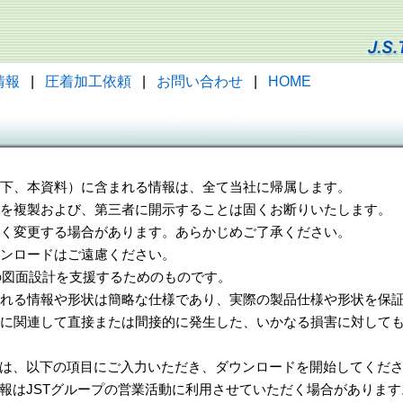
情報
|
圧着加工依頼
|
お問い合わせ
|
HOME
（以下、本資料）に含まれる情報は、全て当社に帰属します。
一部を複製および、第三者に開示することは固くお断りいたします。
告なく変更する場合があります。あらかじめご了承ください。
ウンロードはご遠慮ください。
様の図面設計を支援するためのものです。
れる情報や形状は簡略な仕様であり、実際の製品仕様や形状を保証
に関連して直接または間接的に発生した、いかなる損害に対しても
は、以下の項目にご入力いただき、ダウンロードを開始してくだ
報はJSTグループの営業活動に利用させていただく場合があります