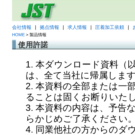
会社情報
|
拠点情報
|
求人情報
|
圧着加工依頼
|
HOME
> 製品情報
使用許諾
1. 本ダウンロード資料
は、全て当社に帰属しま
2. 本資料の全部または
ることは固くお断りいた
3. 本資料の内容は、予
らかじめご了承ください
4. 同業他社の方からの