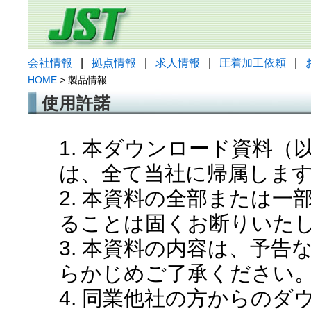
会社情報
|
拠点情報
|
求人情報
|
圧着加工依頼
|
HOME
> 製品情報
使用許諾
1. 本ダウンロード資料
は、全て当社に帰属しま
2. 本資料の全部または
ることは固くお断りいた
3. 本資料の内容は、予
らかじめご了承ください
4. 同業他社の方からの