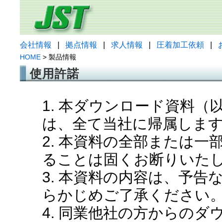
会社情報
|
拠点情報
|
求人情報
|
圧着加工依頼
|
HOME
> 製品情報
使用許諾
1. 本ダウンロード資料
は、全て当社に帰属しま
2. 本資料の全部または
ることは固くお断りいた
3. 本資料の内容は、予
らかじめご了承ください
4. 同業他社の方からの