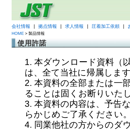
会社情報
|
拠点情報
|
求人情報
|
圧着加工依頼
|
HOME
> 製品情報
使用許諾
1. 本ダウンロード資料
は、全て当社に帰属しま
2. 本資料の全部または
ることは固くお断りいた
3. 本資料の内容は、予
らかじめご了承ください
4. 同業他社の方からの