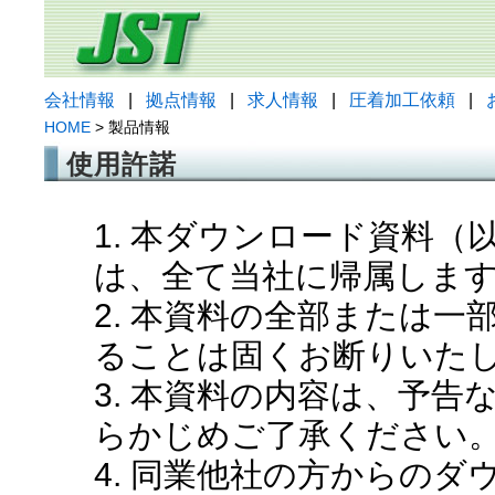
会社情報
|
拠点情報
|
求人情報
|
圧着加工依頼
|
HOME
> 製品情報
使用許諾
1. 本ダウンロード資料
は、全て当社に帰属しま
2. 本資料の全部または
ることは固くお断りいた
3. 本資料の内容は、予
らかじめご了承ください
4. 同業他社の方からの