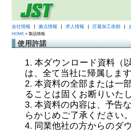
会社情報
|
拠点情報
|
求人情報
|
圧着加工依頼
|
HOME
> 製品情報
使用許諾
1. 本ダウンロード資料
は、全て当社に帰属しま
2. 本資料の全部または
ることは固くお断りいた
3. 本資料の内容は、予
らかじめご了承ください
4. 同業他社の方からの