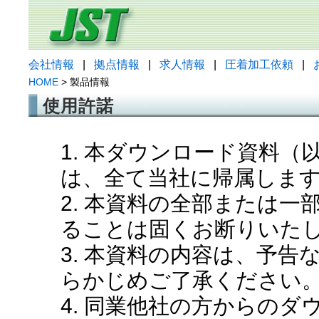
会社情報
|
拠点情報
|
求人情報
|
圧着加工依頼
|
HOME
> 製品情報
使用許諾
1. 本ダウンロード資料
は、全て当社に帰属しま
2. 本資料の全部または
ることは固くお断りいた
3. 本資料の内容は、予
らかじめご了承ください
4. 同業他社の方からの