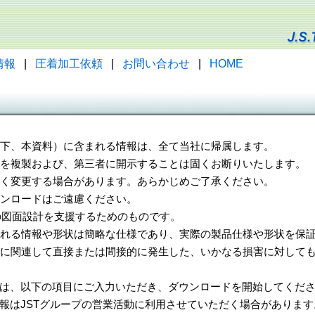
情報
|
圧着加工依頼
|
お問い合わせ
|
HOME
（以下、本資料）に含まれる情報は、全て当社に帰属します。
一部を複製および、第三者に開示することは固くお断りいたします。
告なく変更する場合があります。あらかじめご了承ください。
ウンロードはご遠慮ください。
様の図面設計を支援するためのものです。
れる情報や形状は簡略な仕様であり、実際の製品仕様や形状を保証
に関連して直接または間接的に発生した、いかなる損害に対しても
は、以下の項目にご入力いただき、ダウンロードを開始してくだ
報はJSTグループの営業活動に利用させていただく場合があります