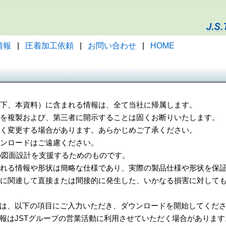
情報
|
圧着加工依頼
|
お問い合わせ
|
HOME
（以下、本資料）に含まれる情報は、全て当社に帰属します。
一部を複製および、第三者に開示することは固くお断りいたします。
告なく変更する場合があります。あらかじめご了承ください。
ウンロードはご遠慮ください。
様の図面設計を支援するためのものです。
れる情報や形状は簡略な仕様であり、実際の製品仕様や形状を保証
に関連して直接または間接的に発生した、いかなる損害に対しても
は、以下の項目にご入力いただき、ダウンロードを開始してくだ
報はJSTグループの営業活動に利用させていただく場合があります