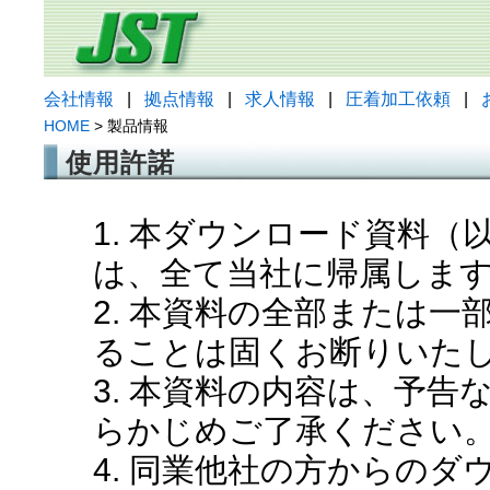
会社情報
|
拠点情報
|
求人情報
|
圧着加工依頼
|
HOME
> 製品情報
使用許諾
1. 本ダウンロード資料
は、全て当社に帰属しま
2. 本資料の全部または
ることは固くお断りいた
3. 本資料の内容は、予
らかじめご了承ください
4. 同業他社の方からの