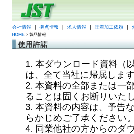
会社情報
|
拠点情報
|
求人情報
|
圧着加工依頼
|
HOME
> 製品情報
使用許諾
1. 本ダウンロード資料
は、全て当社に帰属しま
2. 本資料の全部または
ることは固くお断りいた
3. 本資料の内容は、予
らかじめご了承ください
4. 同業他社の方からの