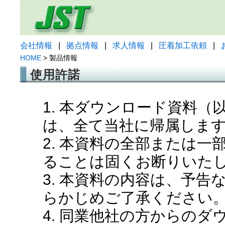
会社情報
|
拠点情報
|
求人情報
|
圧着加工依頼
|
HOME
> 製品情報
使用許諾
1. 本ダウンロード資料
は、全て当社に帰属しま
2. 本資料の全部または
ることは固くお断りいた
3. 本資料の内容は、予
らかじめご了承ください
4. 同業他社の方からの