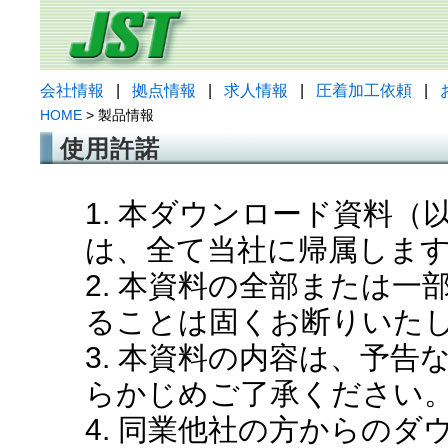
会社情報
|
拠点情報
|
求人情報
|
圧着加工依頼
|
HOME
> 製品情報
使用許諾
1. 本ダウンロード資料
は、全て当社に帰属しま
2. 本資料の全部または
ることは固くお断りいた
3. 本資料の内容は、予
らかじめご了承ください
4. 同業他社の方からの