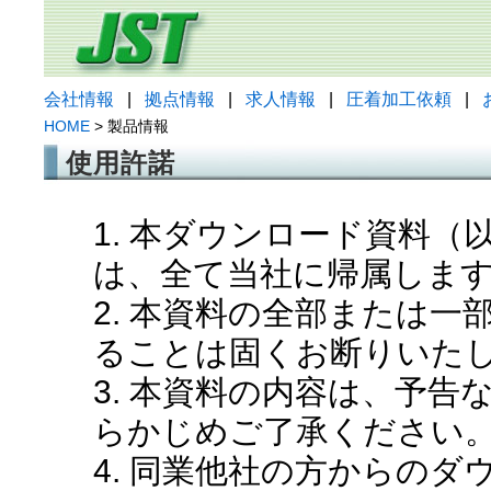
会社情報
|
拠点情報
|
求人情報
|
圧着加工依頼
|
HOME
> 製品情報
使用許諾
1. 本ダウンロード資料
は、全て当社に帰属しま
2. 本資料の全部または
ることは固くお断りいた
3. 本資料の内容は、予
らかじめご了承ください
4. 同業他社の方からの