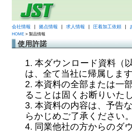
会社情報
|
拠点情報
|
求人情報
|
圧着加工依頼
|
HOME
> 製品情報
使用許諾
1. 本ダウンロード資料
は、全て当社に帰属しま
2. 本資料の全部または
ることは固くお断りいた
3. 本資料の内容は、予
らかじめご了承ください
4. 同業他社の方からの