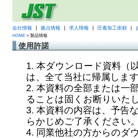
会社情報
|
拠点情報
|
求人情報
|
圧着加工依頼
|
HOME
> 製品情報
使用許諾
1. 本ダウンロード資料
は、全て当社に帰属しま
2. 本資料の全部または
ることは固くお断りいた
3. 本資料の内容は、予
らかじめご了承ください
4. 同業他社の方からの