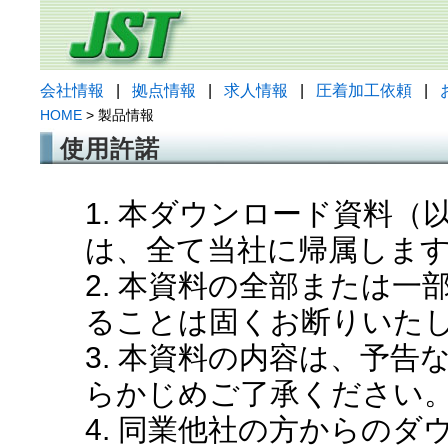
会社情報
|
拠点情報
|
求人情報
|
圧着加工依頼
|
HOME
> 製品情報
使用許諾
1. 本ダウンロード資料
は、全て当社に帰属しま
2. 本資料の全部または
ることは固くお断りいた
3. 本資料の内容は、予
らかじめご了承ください
4. 同業他社の方からの