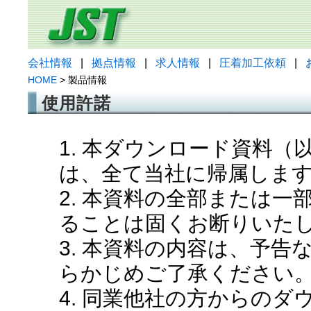
会社情報
|
拠点情報
|
求人情報
|
圧着加工依頼
|
HOME
> 製品情報
使用許諾
1. 本ダウンロード資料
は、全て当社に帰属しま
2. 本資料の全部または
ることは固くお断りいた
3. 本資料の内容は、予
らかじめご了承ください
4. 同業他社の方からの