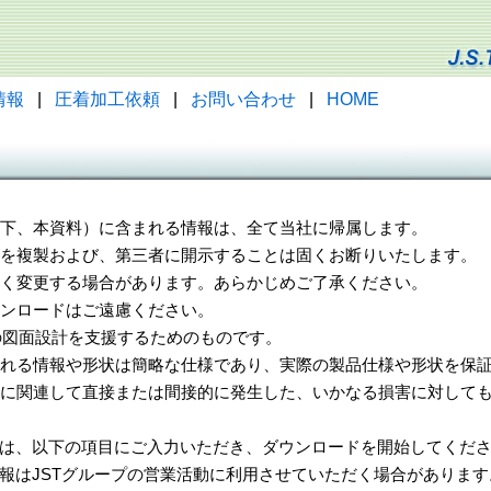
情報
|
圧着加工依頼
|
お問い合わせ
|
HOME
（以下、本資料）に含まれる情報は、全て当社に帰属します。
一部を複製および、第三者に開示することは固くお断りいたします。
告なく変更する場合があります。あらかじめご了承ください。
ウンロードはご遠慮ください。
様の図面設計を支援するためのものです。
れる情報や形状は簡略な仕様であり、実際の製品仕様や形状を保証
に関連して直接または間接的に発生した、いかなる損害に対しても
は、以下の項目にご入力いただき、ダウンロードを開始してくだ
報はJSTグループの営業活動に利用させていただく場合があります