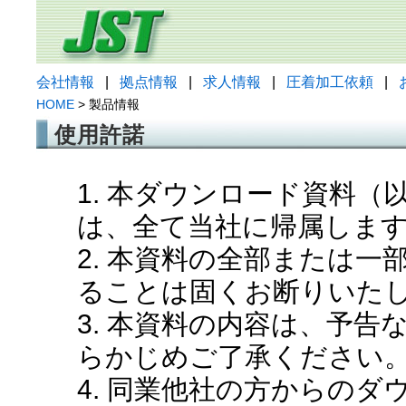
会社情報
|
拠点情報
|
求人情報
|
圧着加工依頼
|
HOME
> 製品情報
使用許諾
1. 本ダウンロード資料
は、全て当社に帰属しま
2. 本資料の全部または
ることは固くお断りいた
3. 本資料の内容は、予
らかじめご了承ください
4. 同業他社の方からの