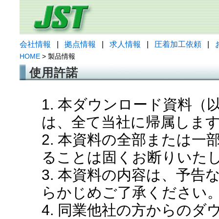
会社情報
|
拠点情報
|
求人情報
|
圧着加工依頼
|
HOME
> 製品情報
使用許諾
1. 本ダウンロード資料
は、全て当社に帰属しま
2. 本資料の全部または
ることは固くお断りいた
3. 本資料の内容は、予
らかじめご了承ください
4. 同業他社の方からの