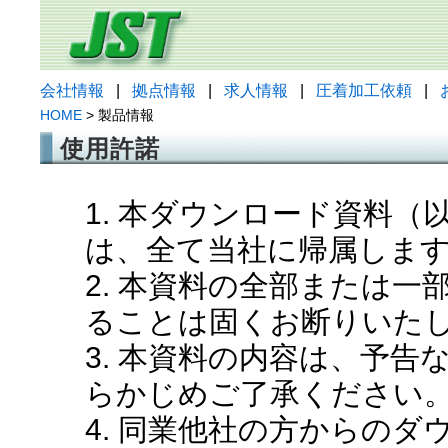
会社情報
|
拠点情報
|
求人情報
|
圧着加工依頼
|
HOME
> 製品情報
使用許諾
1. 本ダウンロード資料
は、全て当社に帰属しま
2. 本資料の全部または
ることは固くお断りいた
3. 本資料の内容は、予
らかじめご了承ください
4. 同業他社の方からの