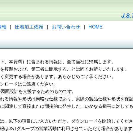
情報
|
圧着加工依頼
|
お問い合わせ
|
HOME
（以下、本資料）に含まれる情報は、全て当社に帰属します。
一部を複製および、第三者に開示することは固くお断りいたします。
告なく変更する場合があります。あらかじめご了承ください。
ウンロードはご遠慮ください。
様の図面設計を支援するためのものです。
れる情報や形状は簡略な仕様であり、実際の製品仕様や形状を保証
に関連して直接または間接的に発生した、いかなる損害に対しても
は、以下の項目にご入力いただき、ダウンロードを開始してくだ
報はJSTグループの営業活動に利用させていただく場合があります