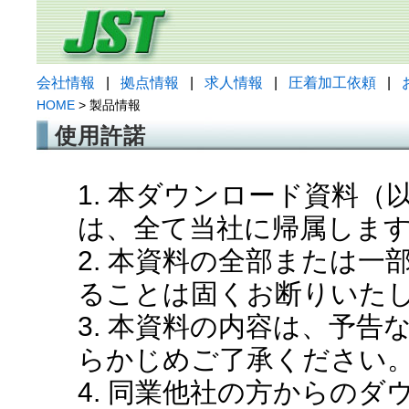
会社情報
|
拠点情報
|
求人情報
|
圧着加工依頼
|
HOME
> 製品情報
使用許諾
1. 本ダウンロード資料
は、全て当社に帰属しま
2. 本資料の全部または
ることは固くお断りいた
3. 本資料の内容は、予
らかじめご了承ください
4. 同業他社の方からの