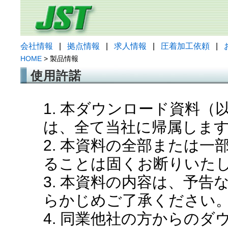
会社情報
|
拠点情報
|
求人情報
|
圧着加工依頼
|
HOME
> 製品情報
使用許諾
1. 本ダウンロード資料
は、全て当社に帰属しま
2. 本資料の全部または
ることは固くお断りいた
3. 本資料の内容は、予
らかじめご了承ください
4. 同業他社の方からの