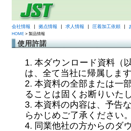
会社情報
|
拠点情報
|
求人情報
|
圧着加工依頼
|
HOME
> 製品情報
使用許諾
1. 本ダウンロード資料
は、全て当社に帰属しま
2. 本資料の全部または
ることは固くお断りいた
3. 本資料の内容は、予
らかじめご了承ください
4. 同業他社の方からの