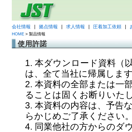
会社情報
|
拠点情報
|
求人情報
|
圧着加工依頼
|
HOME
> 製品情報
使用許諾
1. 本ダウンロード資料
は、全て当社に帰属しま
2. 本資料の全部または
ることは固くお断りいた
3. 本資料の内容は、予
らかじめご了承ください
4. 同業他社の方からの