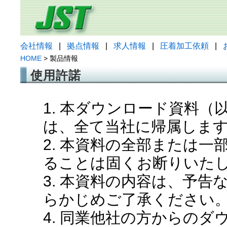
会社情報
|
拠点情報
|
求人情報
|
圧着加工依頼
|
HOME
> 製品情報
使用許諾
1. 本ダウンロード資料
は、全て当社に帰属しま
2. 本資料の全部または
ることは固くお断りいた
3. 本資料の内容は、予
らかじめご了承ください
4. 同業他社の方からの