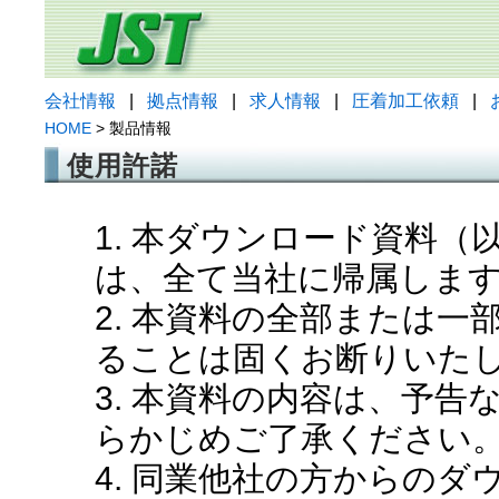
会社情報
|
拠点情報
|
求人情報
|
圧着加工依頼
|
HOME
> 製品情報
使用許諾
1. 本ダウンロード資料
は、全て当社に帰属しま
2. 本資料の全部または
ることは固くお断りいた
3. 本資料の内容は、予
らかじめご了承ください
4. 同業他社の方からの